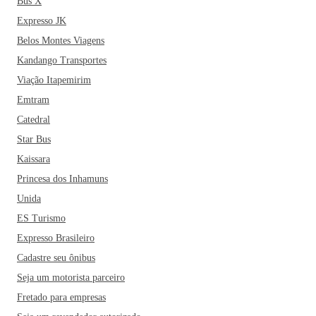
Bus X
passeio ideal para quem ama belas cachoeiras e
Expresso JK
trilhas.
Considerada a “Capital do Espetinho”, Rondonópolis
Belos Montes Viagens
é uma ótima pedida para quem não perde um bom
Kandango Transportes
churrasco. Afinal, por qualquer lugar que você ande na
cidade, vai identificar o cheirinho de churrasco pelo ar. O
Viação Itapemirim
espetinho, além de ser o que mais vende em Rondonópolis,
Emtram
também é a opção favorita dos rondonopolitanos em
Catedral
qualquer hora do dia.
Quem viaja para Rondonópolis
Star Bus
também não pode deixar de experimentar as delícias da
Kaissara
gastronomia mato-grossense: a famosa galinhada, a mistura
Princesa dos Inhamuns
preparada com arroz branco e carne seca chamada de Maria
Isabel, a mojica de pintado e o doce típico de mamão
Unida
conhecido como furrundu. Um dos restaurantes mais
ES Turismo
recomendados pelos habitantes da cidade é o Restaurante
Expresso Brasileiro
Grand Beer e o Jambu Essencial. E para quem gosta das
Cadastre seu ônibus
famosas comidas de boteco, os bares da Avenida Lions são
Seja um motorista parceiro
super recomendados.
Se você está planejando passar as suas
Fretado para empresas
próximas férias no município mato-grossense, não pode