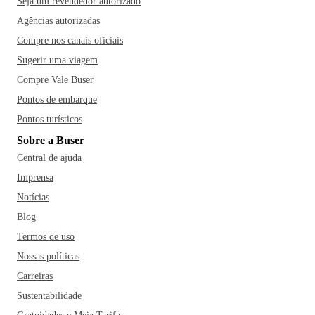
deixar de inserir no roteiro alguns passeios pelo Museu
Seja um revendedor autorizado
Municipal Rosa Bororo, pelo Valentino e pelo Rondon
Agências autorizadas
Plaza Shopping. Dentre os restaurantes mais famosos da
Compre nos canais oficiais
cidade estão ainda o Guelere Delicatessen, o Alô Pizza, o
Sugerir uma viagem
Pantanal Grelhados, o House Burger e o Rodeio
Compre Vale Buser
Restaurante!
Pontos de embarque
Pontos turísticos
Sobre a Buser
Central de ajuda
Imprensa
Notícias
Blog
Termos de uso
Nossas políticas
Carreiras
Sustentabilidade