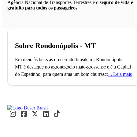
Agência Nacional de Transportes Terrestres e o
seguro de vida é
gratuito para todos os passageiros
.
Sobre Rondonópolis - MT
Em meio às belezas do cerrado brasileiro, Rondonópolis –
MT é destaque no agronegócio mato-grossense e é a Capital
do Espetinho, para quem ama um bom churrasco.
A cidade
Leia mais
de Rondonópolis, localizada no Estado do Mato Grosso,
conta com mais de 200 mil habitantes e possui o 2º maior
Produto Interno Bruto mato-grossense. O município, que
também está entre os melhores do Brasil para se viver, foi
fundado no ano de 1915 e já foi o 3º mais populoso depois
da capital Cuiabá e da cidade de Várzea Grande. A
economia de Rondonópolis é influenciada pelos setores da
indústria e da agricultura, ganhando bastante destaque no