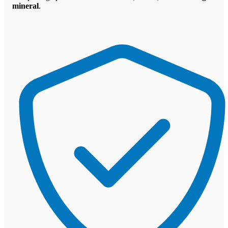
mineral
.