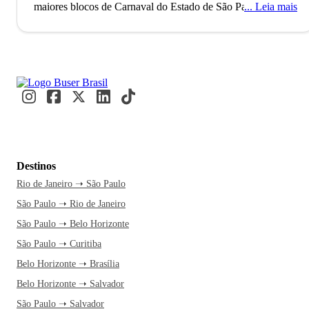
maiores blocos de Carnaval do Estado de São Paulo.
Leia mais
A
cidade de Votuporanga, localizada no Estado de São Paulo,
conta com mais de 100 mil habitantes e é formada pela sede
e pelo distrito de Simonsen. O município, conhecido por ser
a “Brisa Suave do Interior”, já foi considerado o 6º mais
desenvolvido do Brasil, além de também ter conquistado o
título de 1º lugar do Brasil em Governança Municipal. A
história de Votuporanga está diretamente ligada ao ciclo
econômico do café, pois a cidade surgiu devido ao
empreendimento de uma famosa exportadora do
Destinos
grão.
Conhecida por ter um dos melhores carnavais do
Rio de Janeiro ➝ São Paulo
interior de São Paulo com o famoso Bloco Oba,
São Paulo ➝ Rio de Janeiro
Votuporanga é especialmente movimentada pelos foliões.
Porém, fora do carnaval, a cidade também tem passeios
São Paulo ➝ Belo Horizonte
muito interessantes. Você pode conhecer um pouco mais da
São Paulo ➝ Curitiba
sua história em um passeio pelo Museu Municipal Edward
Belo Horizonte ➝ Brasília
Coruípe Costa e o Parque da Cultura.
Se você está
Belo Horizonte ➝ Salvador
planejando visitar a cidade, não pode deixar de inserir no
São Paulo ➝ Salvador
seu roteiro de viagem uma visita ao Parque da Cultura