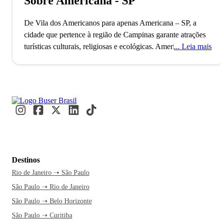
Sobre Americana - SP
De Vila dos Americanos para apenas Americana – SP, a
cidade que pertence à região de Campinas garante atrações
turísticas culturais, religiosas e ecológicas.
Americana,
Leia mais
fundada em 1875, é uma das cidades da região com melhor
Índice de Desenvolvimento Humano. O município faz parte
do “Complexo Metropolitano Expandido”, que ultrapassa
29 milhões de habitantes. Turistas e moradores se reúnem
anualmente para a famosa Festa do Peão de Americana,
atraindo milhares de visitantes.
A viagem para Americana
proporciona a oportunidade de explorar o Jardim Botânico,
um verdadeiro refúgio verde. É perfeita para quem busca
uma pausa do ritmo acelerado e quer aproveitar esse
Destinos
momento agora. Com uma passagem de ônibus pela Buser,
Rio de Janeiro ➝ São Paulo
você relaxa e curte o tempo livre sem precisar se preocupar
São Paulo ➝ Rio de Janeiro
com o trânsito. O atendimento está disponível 24 horas,
garantindo segurança e facilidade na sua experiência. Ao
São Paulo ➝ Belo Horizonte
chegar, a rodoviária de Americana já é o ponto de partida
São Paulo ➝ Curitiba