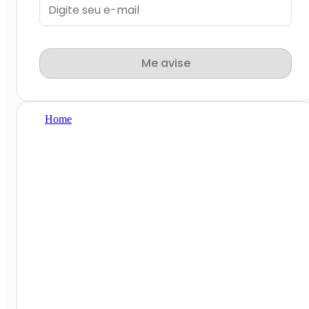
Me avise
Home