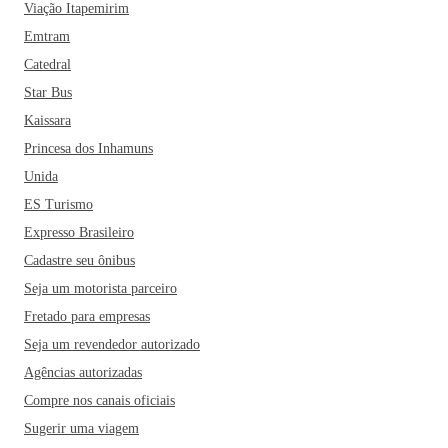
Viação Itapemirim
Emtram
Catedral
Star Bus
Kaissara
Princesa dos Inhamuns
Unida
ES Turismo
Expresso Brasileiro
Cadastre seu ônibus
Seja um motorista parceiro
Fretado para empresas
Seja um revendedor autorizado
Agências autorizadas
Compre nos canais oficiais
Sugerir uma viagem