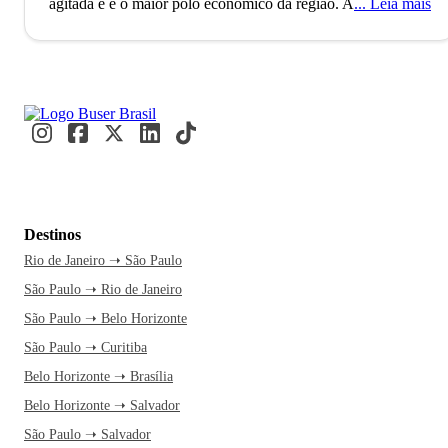
agitada e é o maior polo econômico da região.
A cidade de
Leia mais
Goiânia, capital do estado de Goiás, conta com mais de 1
milhão de habitantes e é a segunda cidade mais populosa do
Centro-Oeste brasileiro, superada apenas por Brasília. O
município foi planejado e construído para ser a capital
política de Goiás, na era do governo Vargas e atualmente é
considerado um polo econômico importante para a região. A
economia de Goiânia é fortemente influenciada pela
indústria, agricultura, medicina e moda.
Goiânia é uma
cidade moderna com ares de interior. Lá é possível
Destinos
aproveitar todas as comodidades de uma capital sem deixar
Rio de Janeiro ➝ São Paulo
de desfrutar o acolhimento do povo e os pratos à moda
São Paulo ➝ Rio de Janeiro
caipira. A capital é uma das cidades mais arborizadas do
Brasil, com lindas praças e parques. Se você é do time da
São Paulo ➝ Belo Horizonte
badalação, vale a pena experimentar os bares e casas
São Paulo ➝ Curitiba
noturnas da cidade, embaladas pela música sertaneja. Sobre
Belo Horizonte ➝ Brasília
hospedagem, não se preocupe: a estrutura hoteleira de
Belo Horizonte ➝ Salvador
Goiânia oferece opções muito boas e com preços em
São Paulo ➝ Salvador
conta.
O nome da cidade de Goiânia tem duas origens