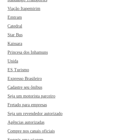
até forró, levando artistas regionais e de nível nacional para
a folia na cidade. O carnaval tem um Circuito e o
Viação Itapemirim
CarnaTrevo, além dos blocos de rua.
Emtram
Catedral
Star Bus
Kaissara
Princesa dos Inhamuns
Unida
ES Turismo
Expresso Brasileiro
Cadastre seu ônibus
Seja um motorista parceiro
Fretado para empresas
Seja um revendedor autorizado
Agências autorizadas
Compre nos canais oficiais
Sugerir uma viagem