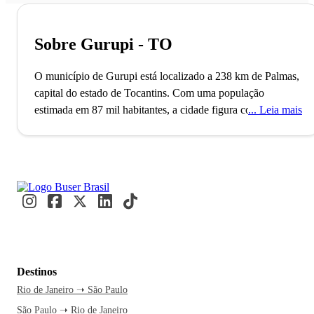
Sobre Gurupi - TO
O município de Gurupi está localizado a 238 km de Palmas,
capital do estado de Tocantins. Com uma população
estimada em 87 mil habitantes, a cidade figura como pólo
Leia mais
regional de toda a região sul e é a terceira maior cidade do
Tocantins. Também conhecida como "Capital da Amizade",
o município está situado no limite divisório de águas entre o
Rio Araguaia e o Rio Tocantins.
Localizada às margens da BR-153 (Rodovia Belém-
Brasília), a história de Gurupi é totalmente associada à
construção desta rodovia. Isso porque a partir deste fato, a
cidade intensificou seu desenvolvimento econômico e
Destinos
ganhou notoriedade no Norte do Brasil, despontando como
Rio de Janeiro ➝ São Paulo
referência para quem quer investir e ter qualidade de vida.
São Paulo ➝ Rio de Janeiro
As principais fontes de renda da cidade são a agricultura e a