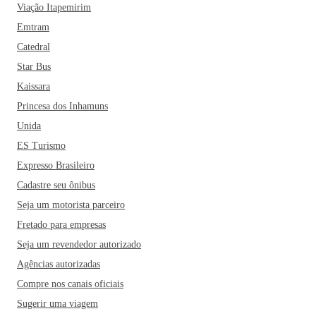
Viação Itapemirim
Emtram
Catedral
Star Bus
Kaissara
Princesa dos Inhamuns
Unida
ES Turismo
Expresso Brasileiro
Cadastre seu ônibus
Seja um motorista parceiro
Fretado para empresas
Seja um revendedor autorizado
Agências autorizadas
Compre nos canais oficiais
Sugerir uma viagem