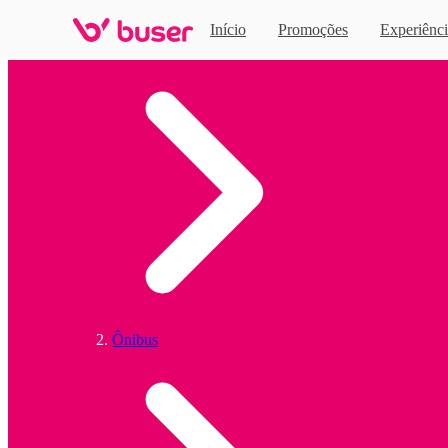
Início
Promoções
Experiênci
Home
Ônibus