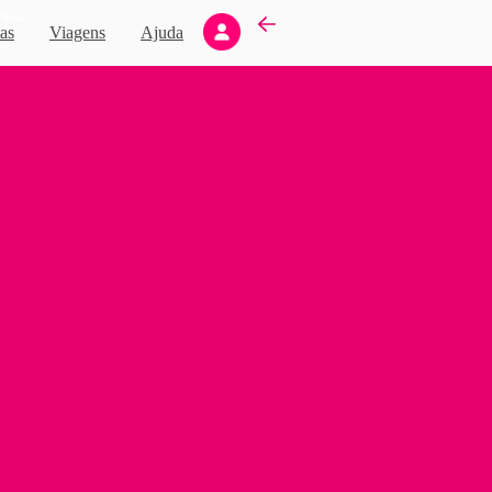
Novo
as
Viagens
Ajuda