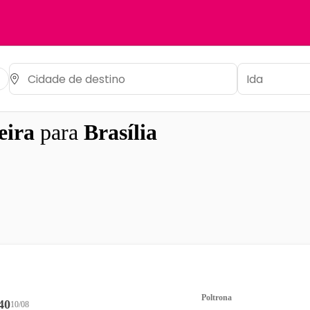
eira
para
Brasília
Poltrona
40
10/08