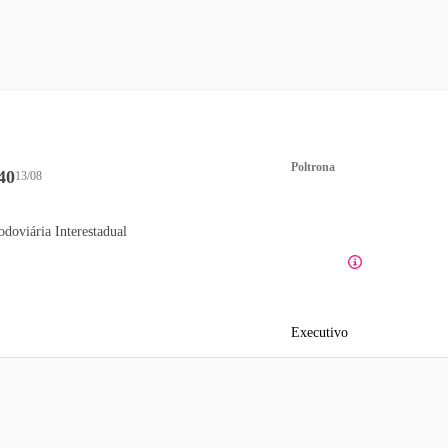
Poltrona
40
13/08
odoviária Interestadual
Executivo