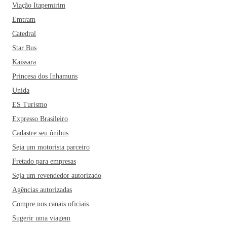
Viação Itapemirim
Emtram
Catedral
Star Bus
Kaissara
Princesa dos Inhamuns
Unida
ES Turismo
Expresso Brasileiro
Cadastre seu ônibus
Seja um motorista parceiro
Fretado para empresas
Seja um revendedor autorizado
Agências autorizadas
Compre nos canais oficiais
Sugerir uma viagem