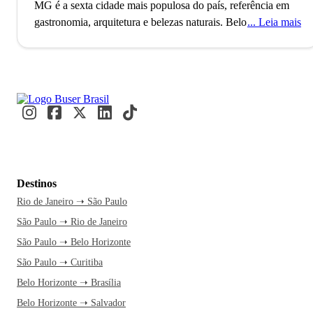
MG é a sexta cidade mais populosa do país, referência em
gastronomia, arquitetura e belezas naturais.
Belo Horizonte,
Leia mais
recentemente nomeada Cidade Criativa da Unesco pela
gastronomia, foi planejada para ser a capital política e
administrativa de Minas Gerais durante a República. Essa
distinção destaca a cidade como um polo cultural e
gastronômico, com mais de 2 milhões de habitantes e uma
rica história culinária. Nos botecos e restaurantes, moradores
e visitantes se reúnem para saborear iguarias locais e
desfrutar da cena gastronômica.
Enquanto você se dirige a
Belo Horizonte, já imagina a delícia de explorar o Conjunto
Destinos
Arquitetônico da Lagoa da Pampulha. É o momento perfeito
Rio de Janeiro ➝ São Paulo
para fazer essa viagem e se perder nas belezas culturais e
São Paulo ➝ Rio de Janeiro
naturais da cidade. Com a Buser, a passagem de ônibus te
garante conforto e aquele tempo livre para relaxar sem
São Paulo ➝ Belo Horizonte
preocupações. E se precisar de algo, o atendimento está
São Paulo ➝ Curitiba
disponível 24 horas, com segurança e facilidade na compra.
Belo Horizonte ➝ Brasília
Quando o ônibus chega na rodoviária, a exploração da
Belo Horizonte ➝ Salvador
cidade já começa.
Caminhe pelos belos jardins do Conjunto