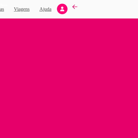
Novo
as
Viagens
Ajuda