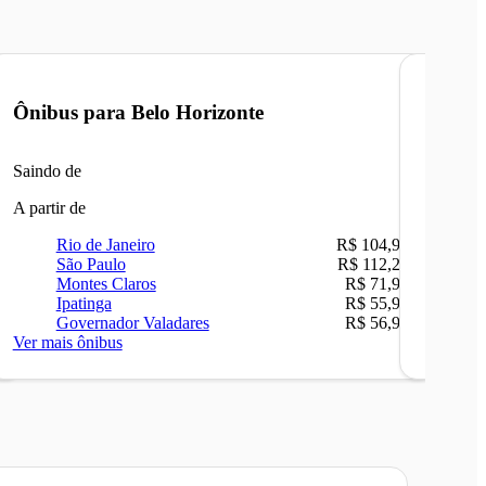
Ônibus para
Belo Horizonte
Ônibu
Saindo de
Saindo 
A partir de
A partir 
Rio de Janeiro
R$ 104,90
Ri
São Paulo
R$ 112,26
Be
Montes Claros
R$ 71,90
Sã
Ipatinga
R$ 55,90
Ca
Governador Valadares
R$ 56,90
Ip
Ver mais ônibus
Ver mais