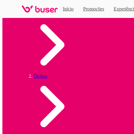
Início
Promoções
Experiênci
Home
Ônibus