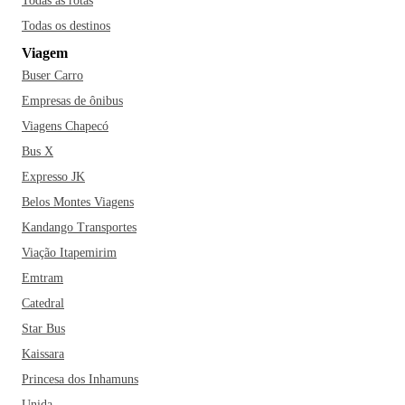
Todas as rotas
Todas os destinos
Viagem
Buser Carro
Empresas de ônibus
Viagens Chapecó
Bus X
Expresso JK
Belos Montes Viagens
Kandango Transportes
Viação Itapemirim
Emtram
Catedral
Star Bus
Kaissara
Princesa dos Inhamuns
Unida