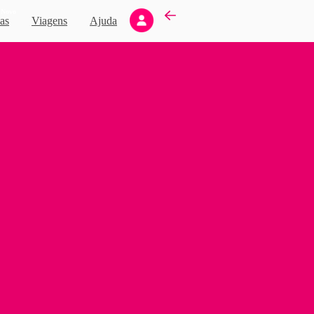
Novo
as
Viagens
Ajuda