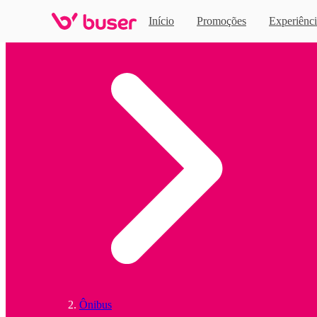
Início
Promoções
Experiênci
Home
Ônibus