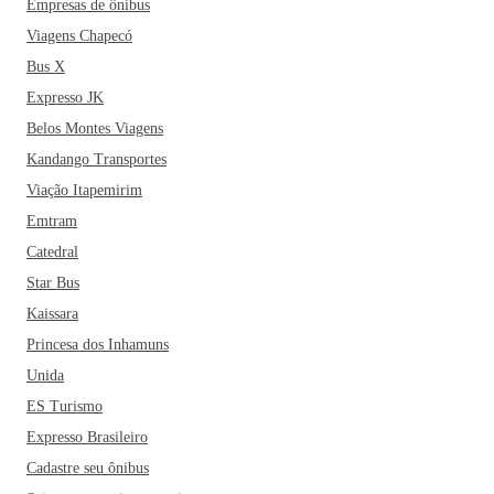
Empresas de ônibus
Viagens Chapecó
Bus X
Expresso JK
Belos Montes Viagens
Kandango Transportes
Viação Itapemirim
Emtram
Catedral
Star Bus
Kaissara
Princesa dos Inhamuns
Unida
ES Turismo
Expresso Brasileiro
Cadastre seu ônibus