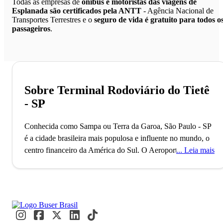
Todas as empresas de
ônibus e motoristas das viagens de
Esplanada são certificados pela ANTT
- Agência Nacional de
Transportes Terrestres e o
seguro de vida é gratuito para todos o
passageiros
.
Sobre Terminal Rodoviário do Tietê
- SP
Conhecida como Sampa ou Terra da Garoa, São Paulo - SP
é a cidade brasileira mais populosa e influente no mundo, o
centro financeiro da América do Sul.
O Aeroporto de
Leia mais
Guarulhos, o segundo maior do Brasil, conecta São Paulo
ao mundo, refletindo seu status como uma metrópole global
alfa. Com mais de 11 milhões de habitantes, a cidade é
reconhecida como a Capital Mundial da Gastronomia, onde
eventos internacionais como a Bienal de Arte e a São Paulo
Fashion Week acontecem. Paulistanos e visitantes se