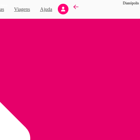
Novo
as
Viagens
Ajuda