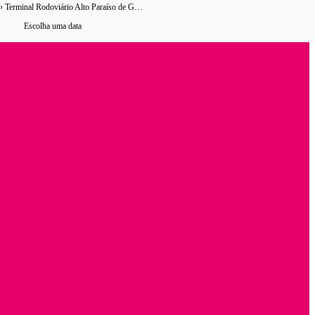
Dianópolis › Terminal Rodoviário Alto Paraíso de Goiás
0 horários
de ônibus encontrados
Escolha uma data