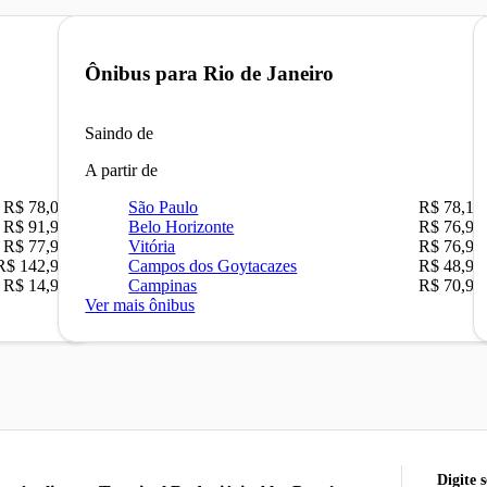
Ônibus para
Rio de Janeiro
Saindo de
A partir de
R$ 78,02
São Paulo
R$ 78,16
R$ 91,90
Belo Horizonte
R$ 76,90
R$ 77,90
Vitória
R$ 76,90
R$ 142,90
Campos dos Goytacazes
R$ 48,90
R$ 14,90
Campinas
R$ 70,90
Ver mais ônibus
Digite 