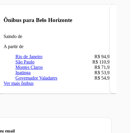
Ônibus para
Belo Horizonte
Ônibu
Saindo de
Saindo 
A partir de
A partir 
Rio de Janeiro
R$ 94,90
Ri
São Paulo
R$ 110,90
Be
Montes Claros
R$ 71,90
Sã
Ipatinga
R$ 53,90
Ip
Governador Valadares
R$ 54,90
Ca
Ver mais ônibus
Ver mais
seu email