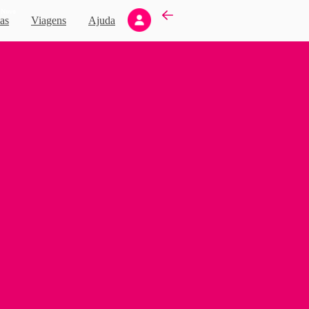
Novo
as
Viagens
Ajuda