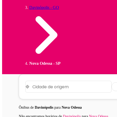
Davinópolis - GO
Nova Odessa - SP
Ônibus de
Davinópolis
para
Nova Odessa
Não encontramos horários
de
Davinópolis
para
Nova Odessa