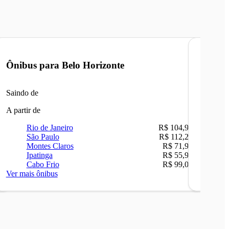
Ônibus para
Belo Horizonte
Ônibu
Saindo de
Saindo 
A partir de
A partir 
Rio de Janeiro
R$ 104,90
Ri
São Paulo
R$ 112,26
Be
Montes Claros
R$ 71,90
Sã
Ipatinga
R$ 55,90
Ip
Cabo Frio
R$ 99,00
Ca
Ver mais ônibus
Ver mais