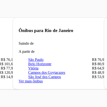
Ônibus para
Rio de Janeiro
Saindo de
A partir de
R$ 76,10
São Paulo
R$ 76,90
R$ 101,67
Belo Horizonte
R$ 80,90
R$ 77,90
Vitória
R$ 64,90
R$ 120,90
Campos dos Goytacazes
R$ 48,90
R$ 14,90
São José dos Campos
R$ 53,90
Ver mais ônibus