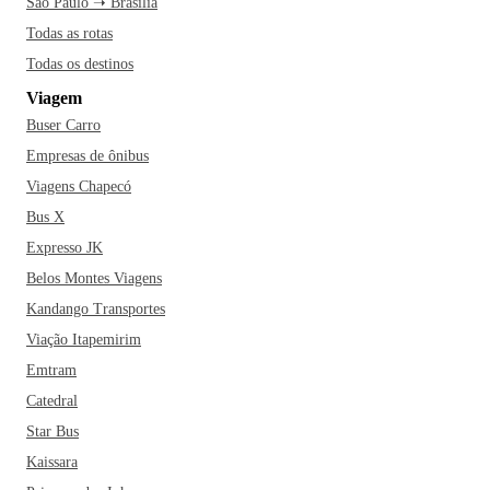
São Paulo ➝ Brasília
Todas as rotas
Todas os destinos
Viagem
Buser Carro
Empresas de ônibus
Viagens Chapecó
Bus X
Expresso JK
Belos Montes Viagens
Kandango Transportes
Viação Itapemirim
Emtram
Catedral
Star Bus
Kaissara