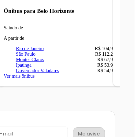
Ônibus para
Belo Horizonte
Ônibu
Saindo de
Saindo 
A partir de
A partir 
Rio de Janeiro
R$ 104,90
Ri
São Paulo
R$ 112,26
Be
Montes Claros
R$ 67,90
Sã
Ipatinga
R$ 53,90
Ip
Governador Valadares
R$ 54,90
Ca
Ver mais ônibus
Ver mais
Me avise