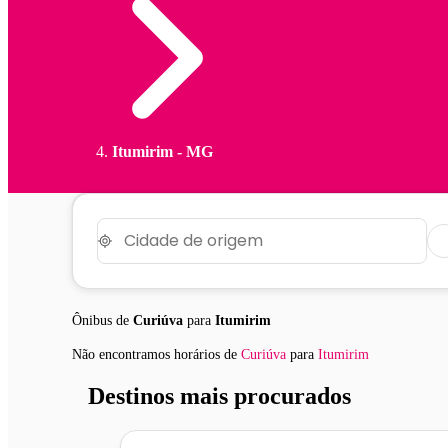
Itumirim - MG
Ônibus de
Curiúva
para
Itumirim
Não encontramos horários
de
Curiúva
para
Itumirim
Destinos mais procurados