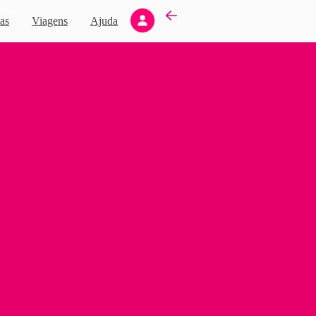
Novo
as
Viagens
Ajuda