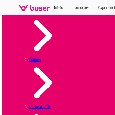
Início
Promoções
Experiênci
Home
Ônibus
Curiúva - PR