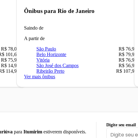
Ônibus para
Rio de Janeiro
Saindo de
A partir de
R$ 78,02
São Paulo
R$ 76,90
R$ 101,67
Belo Horizonte
R$ 79,90
R$ 75,90
Vitória
R$ 76,90
R$ 14,90
São José dos Campos
R$ 56,90
R$ 114,90
Ribeirão Preto
R$ 107,90
Ver mais ônibus
Digite seu email
uriúva
para
Itumirim
estiverem disponíveis.