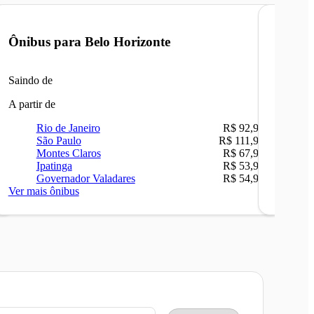
Ônibus para
Belo Horizonte
Ônibu
Saindo de
Saindo 
A partir de
A partir 
Rio de Janeiro
R$ 92,90
Ri
São Paulo
R$ 111,90
Be
Montes Claros
R$ 67,90
Sã
Ipatinga
R$ 53,90
Ip
Governador Valadares
R$ 54,90
Ca
Ver mais ônibus
Ver mais