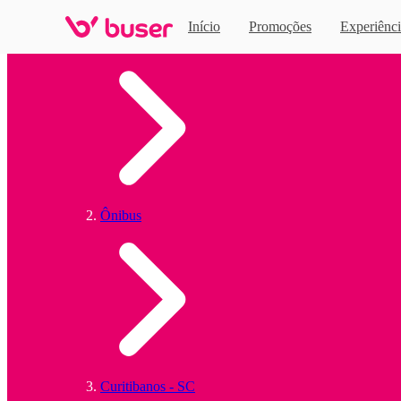
Início
Promoções
Experiênci
Home
Ônibus
Curitibanos - SC