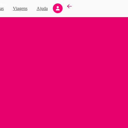
Novo
as
Viagens
Ajuda