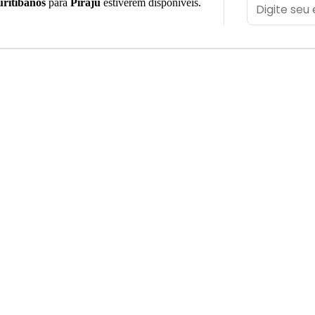
ritibanos
para
Piraju
estiverem disponíveis.