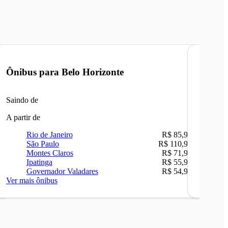
Ônibus para
Belo Horizonte
Ônibu
Saindo de
Saindo 
A partir de
A partir 
Rio de Janeiro
R$ 85,90
Ri
São Paulo
R$ 110,90
Be
Montes Claros
R$ 71,90
Sã
Ipatinga
R$ 55,90
Ip
Governador Valadares
R$ 54,90
Ca
Ver mais ônibus
Ver mais