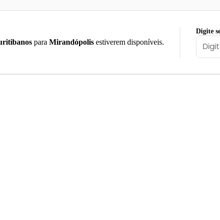
Digite s
ritibanos
para
Mirandópolis
estiverem disponíveis.