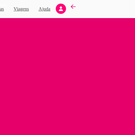
Novo
as
Viagens
Ajuda