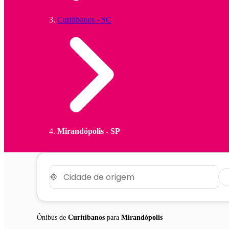
Curitibanos - SC
Mirandópolis - SP
Ônibus de
Curitibanos
para
Mirandópolis