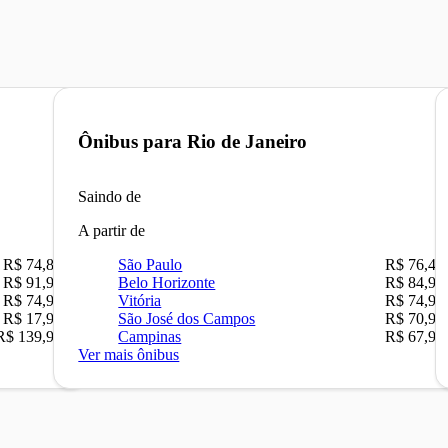
Ônibus para
Rio de Janeiro
Saindo de
A partir de
R$ 74,80
São Paulo
R$ 76,42
R$ 91,90
Belo Horizonte
R$ 84,90
R$ 74,90
Vitória
R$ 74,90
R$ 17,90
São José dos Campos
R$ 70,90
R$ 139,90
Campinas
R$ 67,90
Ver mais ônibus