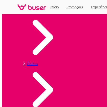
Início
Promoções
Experiênci
Home
Ônibus