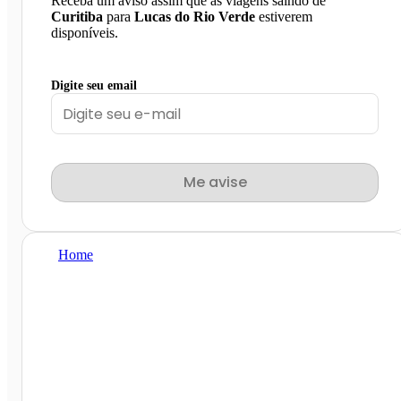
Receba um aviso assim que as viagens saindo de
Curitiba
para
Lucas do Rio Verde
estiverem
disponíveis.
Digite seu email
Me avise
Home