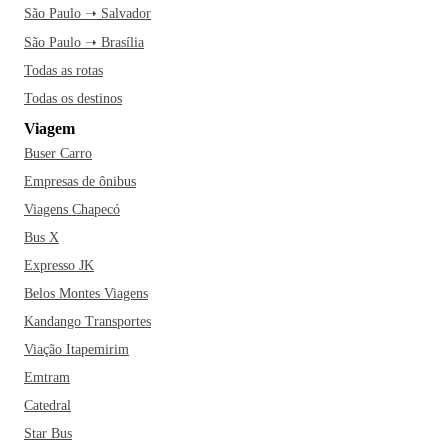
São Paulo ➝ Salvador
São Paulo ➝ Brasília
Todas as rotas
Todas os destinos
Viagem
Buser Carro
Empresas de ônibus
Viagens Chapecó
Bus X
Expresso JK
Belos Montes Viagens
Kandango Transportes
Viação Itapemirim
Emtram
Catedral
Star Bus