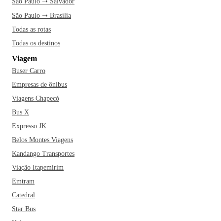
São Paulo ➝ Salvador
São Paulo ➝ Brasília
Todas as rotas
Todas os destinos
Viagem
Buser Carro
Empresas de ônibus
Viagens Chapecó
Bus X
Expresso JK
Belos Montes Viagens
Kandango Transportes
Viação Itapemirim
Emtram
Catedral
Star Bus