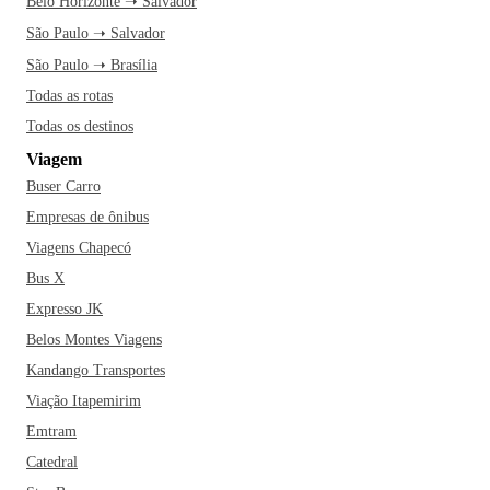
Belo Horizonte ➝ Salvador
São Paulo ➝ Salvador
São Paulo ➝ Brasília
Todas as rotas
Todas os destinos
Viagem
Buser Carro
Empresas de ônibus
Viagens Chapecó
Bus X
Expresso JK
Belos Montes Viagens
Kandango Transportes
Viação Itapemirim
Emtram
Catedral