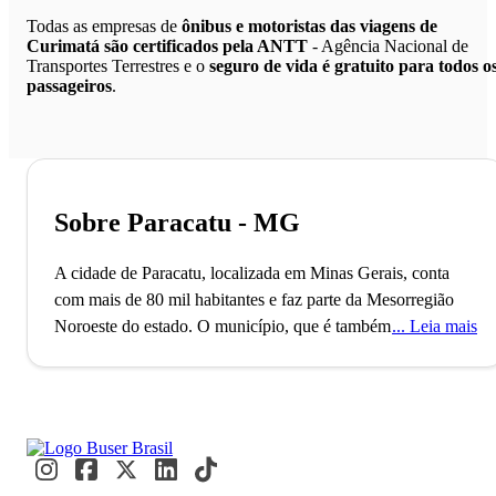
Todas as empresas de
ônibus e motoristas das viagens de
Curimatá são certificados pela ANTT
- Agência Nacional de
Transportes Terrestres e o
seguro de vida é gratuito para todos o
passageiros
.
Sobre Paracatu - MG
A cidade de Paracatu, localizada em Minas Gerais, conta
com mais de 80 mil habitantes e faz parte da Mesorregião
Noroeste do estado. O município, que é também um
Leia mais
importante pólo de mineração, foi fundado no ano de 1798 e
o real dono da mina “Morro do Ouro”, que já chegou a
produzir 15 toneladas de ouro, só em 2008. A cidade, que
está localizada na divisa com o estado de Goiás, é referência
regional na produção agropecuária e destaca-se,
principalmente, pela produção da soja, do milho e do feijão.