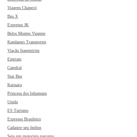
estão ainda o Flor de Alecrim, o Restaurante Fornalha e o
Viagens Chapecó
Restaurante Sabor de Fazenda. Paracatu é também uma boa
Bus X
opção para aqueles que buscam um destino tranquilo para
Expresso JK
descansar ou fechar novos negócios e oferece opções
Belos Montes Viagens
econômicas e confortáveis de hospedagem!
Kandango Transportes
Viação Itapemirim
Emtram
Catedral
Star Bus
Kaissara
Princesa dos Inhamuns
Unida
ES Turismo
Expresso Brasileiro
Cadastre seu ônibus
Seja um motorista parceiro