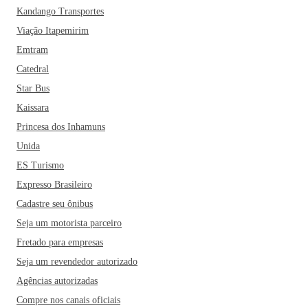
Kandango Transportes
Viação Itapemirim
Emtram
Catedral
Star Bus
Kaissara
Princesa dos Inhamuns
Unida
ES Turismo
Expresso Brasileiro
Cadastre seu ônibus
Seja um motorista parceiro
Fretado para empresas
Seja um revendedor autorizado
Agências autorizadas
Compre nos canais oficiais