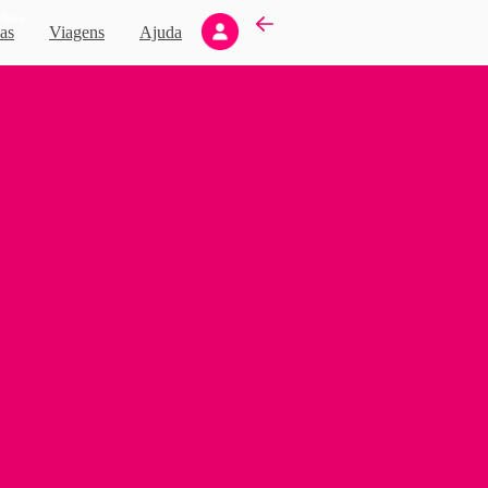
Novo
as
Viagens
Ajuda