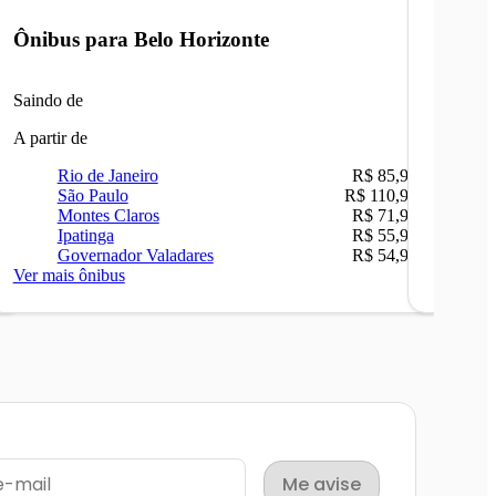
Ônibus para
Belo Horizonte
Ônibu
Saindo de
Saindo 
A partir de
A partir 
Rio de Janeiro
R$ 85,90
Ri
São Paulo
R$ 110,90
Be
Montes Claros
R$ 71,90
Sã
Ipatinga
R$ 55,90
Ip
Governador Valadares
R$ 54,90
Ca
Ver mais ônibus
Ver mais
Me avise