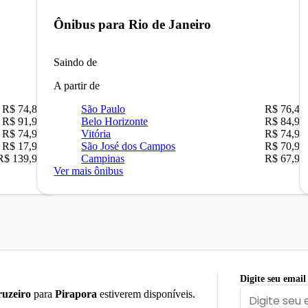
Ônibus para
Rio de Janeiro
Saindo de
A partir de
R$ 74,80
São Paulo
R$ 76,42
R$ 91,90
Belo Horizonte
R$ 84,90
R$ 74,90
Vitória
R$ 74,90
R$ 17,90
São José dos Campos
R$ 70,90
R$ 139,90
Campinas
R$ 67,90
Ver mais ônibus
Digite seu email
uzeiro
para
Pirapora
estiverem disponíveis.