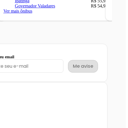
Ipatinga
R$ 55,90
Ip
Governador Valadares
R$ 54,90
Ca
Ver mais ônibus
Ver mais
seu email
Me avise