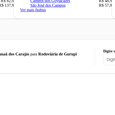
R$ 82,90
Campos dos Goytacazes
R$ 48,90
R$ 137,90
São José dos Campos
R$ 57,90
Ver mais ônibus
Digite 
naã dos Carajás
para
Rodoviária de Gurupi