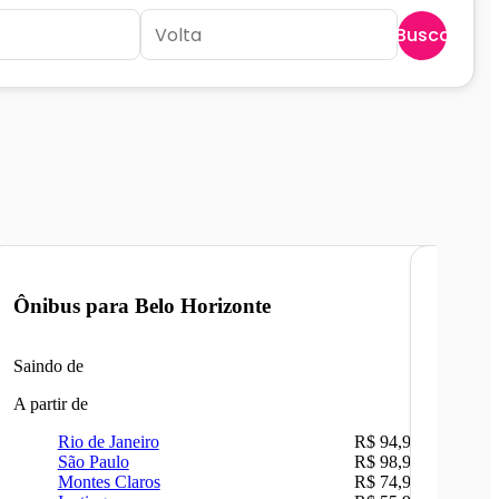
Buscar
Ônibus para
Belo Horizonte
Ônibu
Saindo de
Saindo 
A partir de
A partir 
Rio de Janeiro
R$ 94,90
Ri
São Paulo
R$ 98,99
Be
Montes Claros
R$ 74,90
Sã