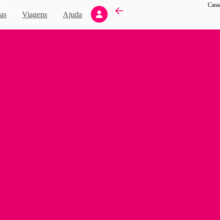
Canaã
Novo
as
Viagens
Ajuda