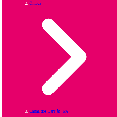
Ônibus
Canaã dos Carajás - PA