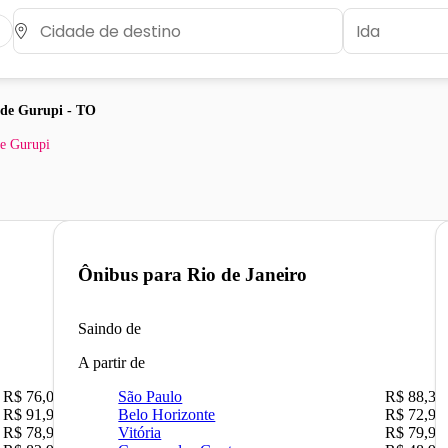
 de Gurupi - TO
de Gurupi
Ônibus para
Rio de Janeiro
Saindo de
A partir de
R$ 76,09
São Paulo
R$ 88,36
R$ 91,90
Belo Horizonte
R$ 72,90
R$ 78,90
Vitória
R$ 79,90