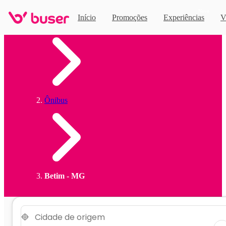
Novo
Início
Promoções
Experiências
V
Home
Ônibus
Betim - MG