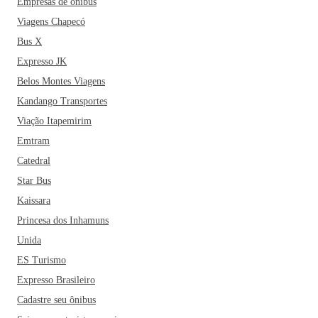
Empresas de ônibus
Viagens Chapecó
Bus X
Expresso JK
Belos Montes Viagens
Kandango Transportes
Viação Itapemirim
Emtram
Catedral
Star Bus
Kaissara
Princesa dos Inhamuns
Unida
ES Turismo
Expresso Brasileiro
Cadastre seu ônibus