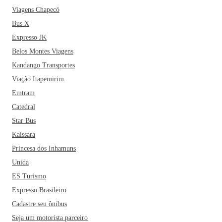
recebeu o título de “Cidade da Música”.
A música, aliás,
Viagens Chapecó
chama a atenção por suas influências africanas e a cidade é
Bus X
conhecida como o berço do axé - estilo musical
Expresso JK
característico do Nordeste. A maior escola de tambores afro-
Belos Montes Viagens
brasileiro, mais conhecido como Olodum, também se
Kandango Transportes
consagrou na cidade de Salvador e hoje é uma das maiores
representações culturais do país. A cidade também foi palco
Viação Itapemirim
de umas primeiras escolas de capoeira, representação
Emtram
cultural que data da época dos escravos africanos no país e é
Catedral
muito comum encontrar pela cidade grupos de capoeiristas,
Star Bus
com suas manobras e músicas embaladas pelo famoso
Kaissara
berimbau.
Se você está planejando visitar a cidade, pode
Princesa dos Inhamuns
enriquecer o seu roteiro turístico com visitas à Ilha dos
Frades, ao Mercado Modelo - um dos principais cartões-
Unida
postais da cidade -, o Elevador Lacerda - o primeiro do
ES Turismo
Brasil -, o famoso Pelourinho - parada obrigatória do Centro
Expresso Brasileiro
Histórico e Patrimônio Histórico da Humanidade -, a Casa
Cadastre seu ônibus
do Rio Vermelho, o Museu de Arte Moderna da Bahia - com
Seja um motorista parceiro