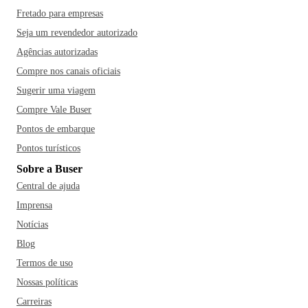
mais de 2000 obras de famosos pintores brasileiros -, o
Fretado para empresas
Parque da Cidade - local de preservação da Mata Atlântica -,
e a Igreja do Senhor do Bonfim, onde os turista amarram
Seja um revendedor autorizado
suas fitinhas e fazem seus pedidos.
Nem só de monumentos
Agências autorizadas
históricos vive a cidade, Salvador também oferece inúmeras
Compre nos canais oficiais
praias, que somam mais de 50km de extensão e são
Sugerir uma viagem
abraçadas pela Baía de Todos os Santos. Dentre as
Compre Vale Buser
preferidas pelos turistas estão a do Flamengo, Ondina,
Pontos de embarque
Itapuã, a Praia do Forte e a Praia Farol da Barra. Reservar
um dia para fazer um passeio de escuna pela Baía também é
Pontos turísticos
uma dica de ouro.
Ah, e você também não pode deixar de
Sobre a Buser
provar as deliciosas comidas típicas da região como, por
Central de ajuda
exemplo, o acarajé, prato mais tradicional da cidade, é
Imprensa
comum você encontrar as famosas baianas com suas
Notícias
barracas no Rio Vermelho ou então provar o Acarajé de
Blog
Cira, eleito por várias vezes o melhor de Salvador. Outras
Termos de uso
comidas típicas e indispensáveis são a moqueca baiana, o
doce de mamão verde, o vatapá e o bobó de camarão; vale a
Nossas políticas
pena visitar os restaurantes Bogary, Confraria das Ostras e
Carreiras