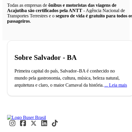
Todas as empresas de
ônibus e motoristas das viagens de
Acajutiba são certificados pela ANTT
- Agência Nacional de
Transportes Terrestres e o
seguro de vida é gratuito para todos o
passageiros
.
Sobre Salvador - BA
Primeira capital do país, Salvador–BA é conhecido no
mundo pela gastronomia, cultura, música, beleza natural,
arquitetura e claro, o maior Carnaval da história.
A cidade de
Leia mais
Salvador, capital do Estado baiano, conta com mais de 2
milhões de habitantes e é uma das mais antigas da América,
palco do início da história do Brasil, conhecida como São
Salvador da Bahia de Todos os Santos. O município, que foi
fundado no ano de 1549 e foi a primeira capital brasileira, é
o mais populoso do Nordeste e o terceiro maior do Brasil.