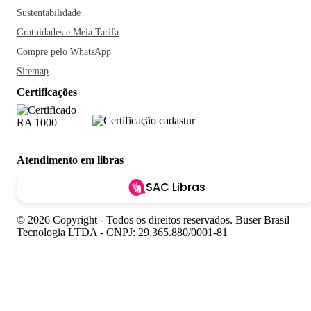
Dona Mariquita. E se quiser se refrescar do calor da cidade,
Sustentabilidade
a Ribeira possui as sorveterias mais tradicionais de Salvador.
Gratuidades e Meia Tarifa
Sorria, você está na Bahia!
Compre pelo WhatsApp
Sitemap
Certificações
Atendimento em libras
SAC Libras
© 2026 Copyright - Todos os direitos reservados. Buser Brasil
Tecnologia LTDA - CNPJ: 29.365.880/0001-81