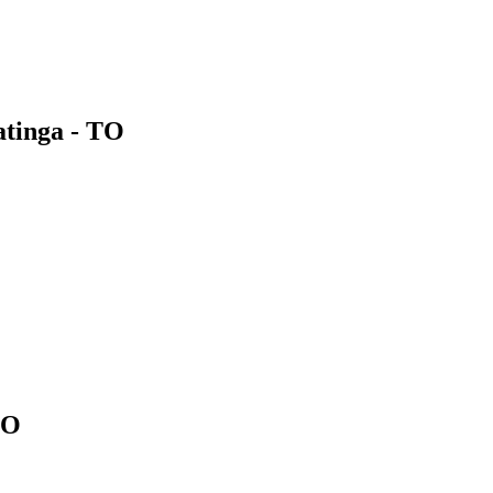
atinga - TO
TO