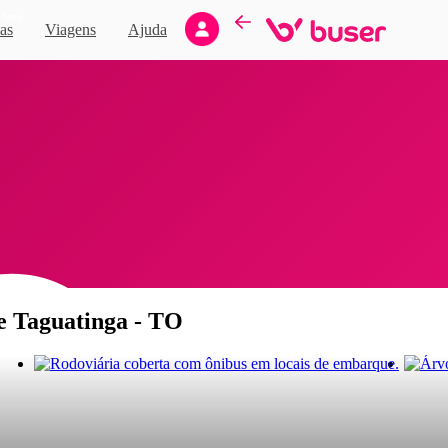
Novo
as
Viagens
Ajuda
de Taguatinga - TO