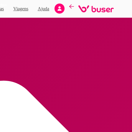
Novo
as
Viagens
Ajuda