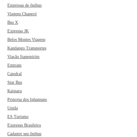
Empresas de ônibus
Viagens Chapecó
Bus X
Expresso JK
Belos Montes Viagens
Kandango Transportes
Viação Itapemirim
Emtram
Catedral
Star Bus
Kaissara
Princesa dos Inhamuns
Unida
ES Turismo
Expresso Brasileiro
Cadastre seu ônibus