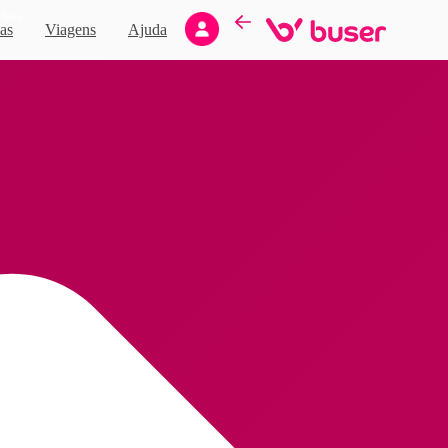
Novo
as
Viagens
Ajuda