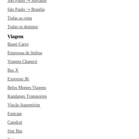
São Paulo ➝ Salvador
São Paulo ➝ Brasília
Todas as rotas
Todas os destinos
Viagem
Buser Carro
Empresas de ônibus
Viagens Chapecó
Bus X
Expresso JK
Belos Montes Viagens
Kandango Transportes
Viação Itapemirim
Emtram
Catedral
Star Bus