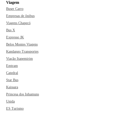
Viagem
Buser Carro
Empresas de ônibus
Viagens Chapecó
Bus X
Expresso JK
Belos Montes Viagens
Kandango Transportes
Viação Itapemirim
Emtram
Catedral
Star Bus
Kaissara
Princesa dos Inhamuns
Unida
ES Turismo