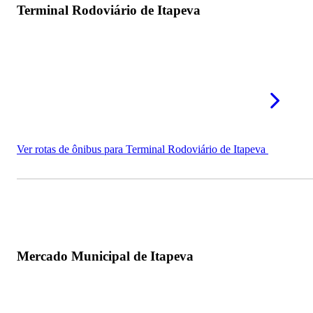
Terminal Rodoviário de Itapeva
Praça Pedro Merege
Praça de Eventos Zico Campolim
Cachoeira Três Quedas
Parque Linear Mário Covas
Container Food Park Itapeva
Ver rotas de ônibus para Terminal Rodoviário de Itapeva
Estação Ferroviária de Itapeva
Catedral de Sant'Ana
Mais pontos turísticos em Itapeva - SP
Mercado Municipal de Itapeva