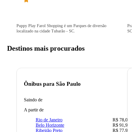
Puppy Play Farol Shopping é um Parques de diversão
Pr
localizado na cidade Tubarão - SC.
SC
Destinos mais procurados
Ônibus para
São Paulo
Saindo de
A partir de
Rio de Janeiro
R$ 78,02
Belo Horizonte
R$ 91,90
Ribeirão Preto
R$ 77,90