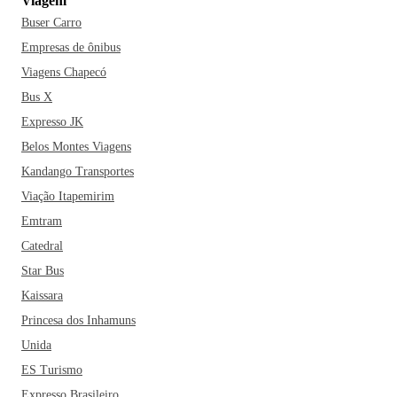
Viagem
Buser Carro
Empresas de ônibus
Viagens Chapecó
Bus X
Expresso JK
Belos Montes Viagens
Kandango Transportes
Viação Itapemirim
Emtram
Catedral
Star Bus
Kaissara
Princesa dos Inhamuns
Unida
ES Turismo
Expresso Brasileiro