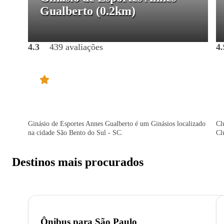
Gualberto
(0.2km)
4.3
439 avaliações
4.
Ginásio de Esportes Annes Gualberto é um Ginásios localizado
Cl
na cidade São Bento do Sul - SC.
Cl
Destinos mais procurados
Ônibus para
São Paulo