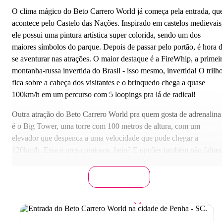
O clima mágico do Beto Carrero World já começa pela entrada, qu
acontece pelo Castelo das Nações. Inspirado em castelos medievais
ele possui uma pintura artística super colorida, sendo um dos
maiores símbolos do parque. Depois de passar pelo portão, é hora 
se aventurar nas atrações. O maior destaque é a FireWhip, a primei
montanha-russa invertida do Brasil - isso mesmo, invertida! O trilh
fica sobre a cabeça dos visitantes e o brinquedo chega a quase
100km/h em um percurso com 5 loopings pra lá de radical!
Outra atração do Beto Carrero World pra quem gosta de adrenalina
é o Big Tower, uma torre com 100 metros de altura, com um
elevador que despenca a uma velocidade que pode chegar a
120km/h. Essa é pros corajosos, hein? E opções também não falta
pra criançada mais nova: tem o Madagascar Crazy River Adventure
Tigor Mountain, as Xícaras Malucas, Roda-Gigante, sem contar no
7 shows ao vivo que acontecem no parque.
Além dos brinquedos, das apresentações e das áreas temáticas, o
Beto Carrero World ainda conta com um zoológico. Nesse espaço,