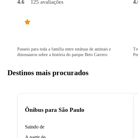
4.6
125 avaliações
4.
Passeio para toda a família entre estátuas de animais e
Tr
dinossauros sobre a história do parque Beto Carrero.
Pe
Destinos mais procurados
Ônibus para
São Paulo
Saindo de
A partir de