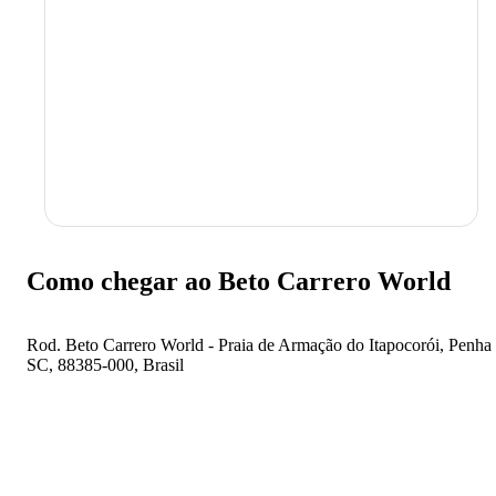
os visitantes podem ver de perto animais de vários lugares do
Ver mais
planeta, como girafas, camelos, leões, elefantes, aves, entre outros.
atração pra toda a família! Que tal marcar a sua viagem pra Penha e
viver momentos únicos no Beto Carrero World?
Como chegar ao Beto Carrero World
Rod. Beto Carrero World - Praia de Armação do Itapocorói, Penha 
SC, 88385-000, Brasil