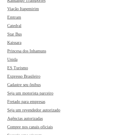
Kandango Transportes
Viação Itapemirim
Emtram
Catedral
Star Bus
Kaissara
Princesa dos Inhamuns
Unida
ES Turismo
Expresso Brasileiro
Cadastre seu ônibus
Seja um motorista parceiro
Fretado para empresas
Seja um revendedor autorizado
Agências autorizadas
Compre nos canais oficiais