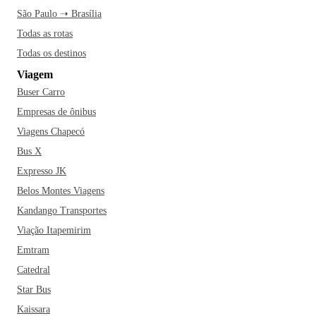
São Paulo ➝ Brasília
Todas as rotas
Todas os destinos
Viagem
Buser Carro
Empresas de ônibus
Viagens Chapecó
Bus X
Expresso JK
Belos Montes Viagens
Kandango Transportes
Viação Itapemirim
Emtram
Catedral
Star Bus
Kaissara