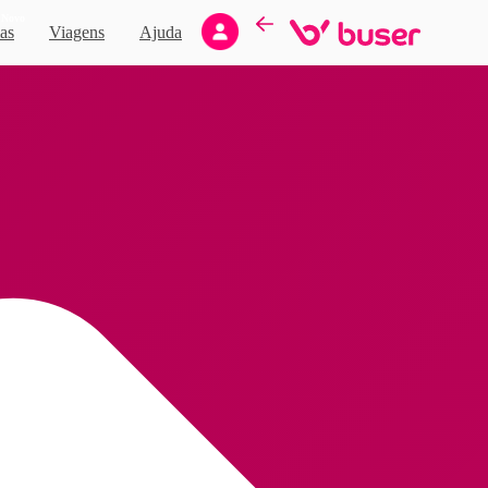
Novo
as
Viagens
Ajuda