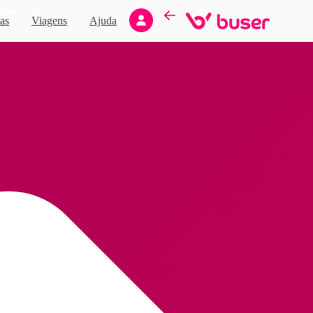
Novo
as
Viagens
Ajuda