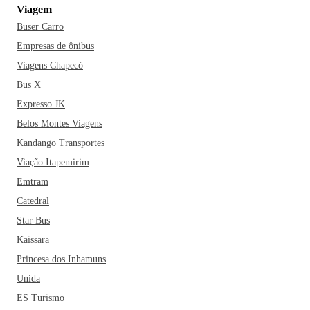
Viagem
Buser Carro
Empresas de ônibus
Viagens Chapecó
Bus X
Expresso JK
Belos Montes Viagens
Kandango Transportes
Viação Itapemirim
Emtram
Catedral
Star Bus
Kaissara
Princesa dos Inhamuns
Unida
ES Turismo