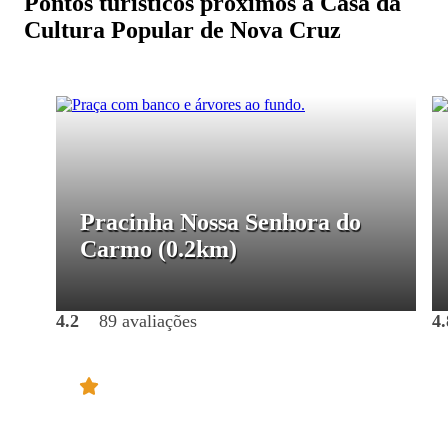
Pontos turísticos próximos a Casa da
Cultura Popular de Nova Cruz
Pracinha Nossa Senhora do
Carmo
(0.2km)
4.2
89 avaliações
4.