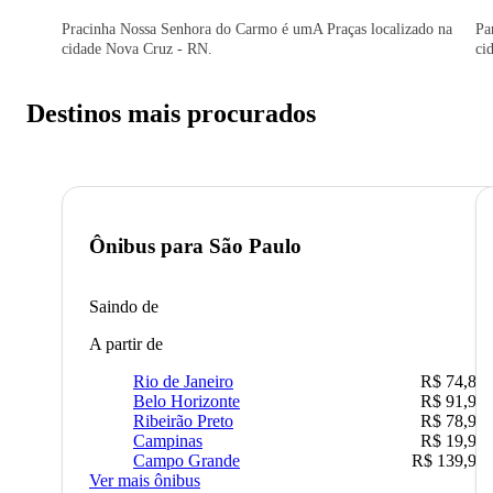
Pracinha Nossa Senhora do Carmo é umA Praças localizado na
Pa
cidade Nova Cruz - RN.
ci
Destinos mais procurados
Ônibus para
São Paulo
Saindo de
A partir de
Rio de Janeiro
R$ 74,80
Belo Horizonte
R$ 91,90
Ribeirão Preto
R$ 78,90
Campinas
R$ 19,90
Campo Grande
R$ 139,90
Ver mais ônibus