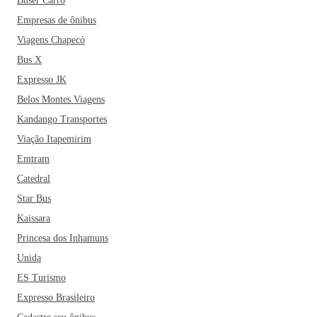
Buser Carro
Empresas de ônibus
Viagens Chapecó
Bus X
Expresso JK
Belos Montes Viagens
Kandango Transportes
Viação Itapemirim
Emtram
Catedral
Star Bus
Kaissara
Princesa dos Inhamuns
Unida
ES Turismo
Expresso Brasileiro