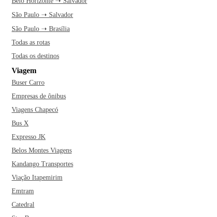
Belo Horizonte ➝ Salvador
São Paulo ➝ Salvador
São Paulo ➝ Brasília
Todas as rotas
Todas os destinos
Viagem
Buser Carro
Empresas de ônibus
Viagens Chapecó
Bus X
Expresso JK
Belos Montes Viagens
Kandango Transportes
Viação Itapemirim
Emtram
Catedral