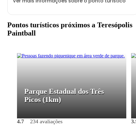
Ver mais informações sobre o ponto turístico
Pontos turísticos próximos a Teresópolis
Paintball
Parque Estadual dos Três
Picos
(1km)
4.7
234 avaliações
3.